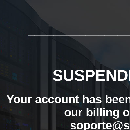
_______________
_____________
SUSPEND
Your account has bee
our billing 
soporte@s