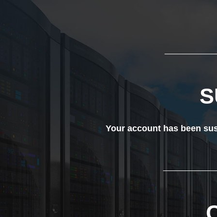
___________
S
Your account has been susp
____________