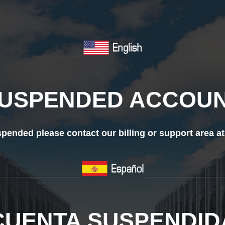
___________________
__________________
USPENDED ACCOU
ended please contact our billing or support area a
__________________
_________________
CUENTA SUSPENDID