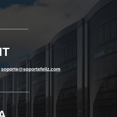
____________
NT
t
soporte@soportefeliz.com
_____________
A